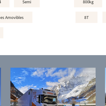
4
Semi
800kg
es Amovibles
8T